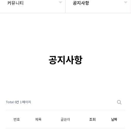
커뮤니티
공지사항
공지사항
Total 0건
1 페이지
번호
제목
글쓴이
조회
날짜