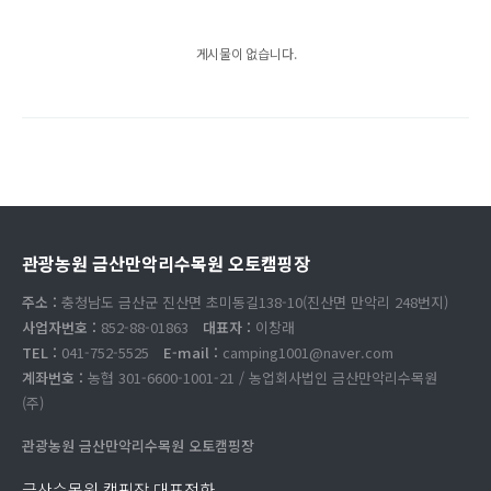
게시물이 없습니다.
관광농원 금산만악리수목원 오토캠핑장
주소 :
충청남도 금산군 진산면 초미동길138-10(진산면 만악리 248번지)
사업자번호 :
852-88-01863
대표자 :
이창래
TEL :
041-752-5525
E-mail :
camping1001@naver.com
계좌번호 :
농협 301-6600-1001-21 / 농업회사법인 금산만악리수목원
(주)
관광농원 금산만악리수목원 오토캠핑장
금산수목원 캠핑장 대표전화