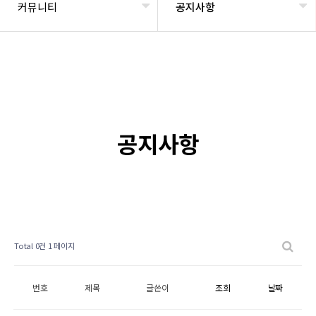
커뮤니티
공지사항
공지사항
Total 0건
1 페이지
번호
제목
글쓴이
조회
날짜