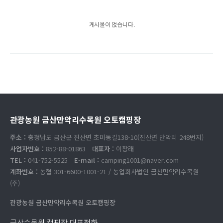
게시물이 없습니다.
관광농원 금산만악리수목원 오토캠핑장
주소 :
충청남도 금산군 진산면 초미동길138-10(진산면 만악리 248번지)
사업자번호 :
852-88-01863
대표자 :
이창래
TEL :
041-752-5525
E-mail :
camping1001@naver.com
계좌번호 :
농협 301-6600-1001-21 / 농업회사법인 금산만악리수목원
(주)
관광농원 금산만악리수목원 오토캠핑장
금산수목원 캠핑장 대표전화