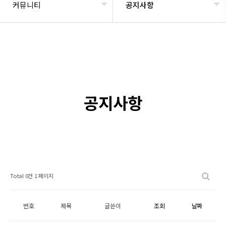
커뮤니티
공지사항
공지사항
Total 0건
1 페이지
번호
제목
글쓴이
조회
날짜