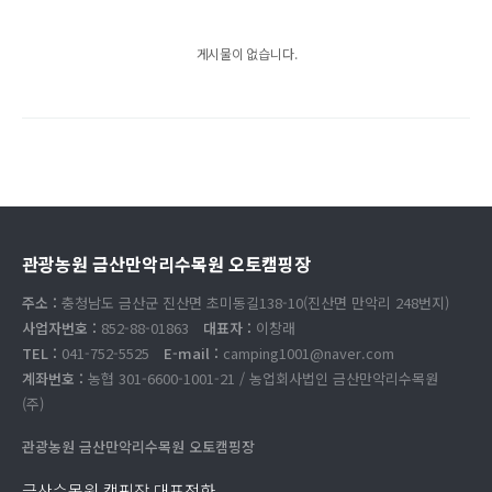
게시물이 없습니다.
관광농원 금산만악리수목원 오토캠핑장
주소 :
충청남도 금산군 진산면 초미동길138-10(진산면 만악리 248번지)
사업자번호 :
852-88-01863
대표자 :
이창래
TEL :
041-752-5525
E-mail :
camping1001@naver.com
계좌번호 :
농협 301-6600-1001-21 / 농업회사법인 금산만악리수목원
(주)
관광농원 금산만악리수목원 오토캠핑장
금산수목원 캠핑장 대표전화