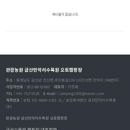
게시물이 없습니다.
관광농원 금산만악리수목원 오토캠핑장
주소 :
충청남도 금산군 진산면 초미동길138-10(진산면 만악리 248번지)
사업자번호 :
852-88-01863
대표자 :
이창래
TEL :
041-752-5525
E-mail :
camping1001@naver.com
계좌번호 :
농협 301-6600-1001-21 / 농업회사법인 금산만악리수목원
(주)
관광농원 금산만악리수목원 오토캠핑장
금산수목원 캠핑장 대표전화