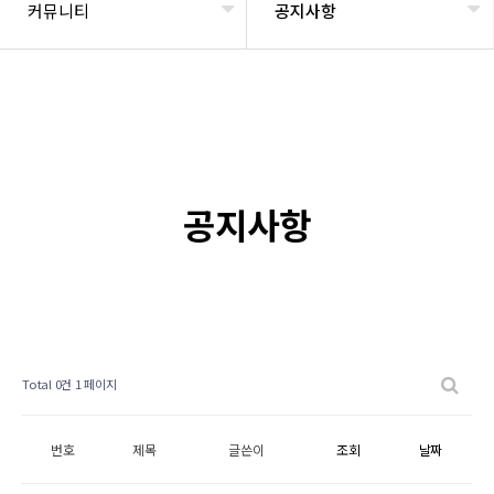
커뮤니티
공지사항
공지사항
Total 0건
1 페이지
번호
제목
글쓴이
조회
날짜