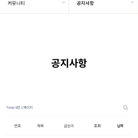
커뮤니티
공지사항
공지사항
Total 0건
1 페이지
번호
제목
글쓴이
조회
날짜