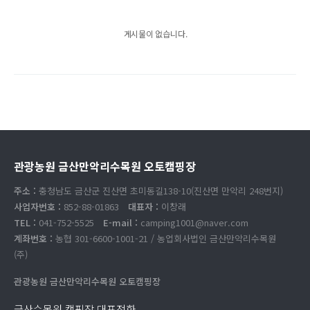
게시물이 없습니다.
관광농원 금산만악리수목원 오토캠핑장
주소 :
충청남도 금산군 진산면 초미동길138-10(진산면 만악리 248번지)
사업자번호 :
852-88-01863
대표자 :
이창래
TEL :
041-752-5525
E-mail :
camping1001@naver.com
계좌번호 :
농협 301-6600-1001-21 / 농업회사법인 금산만악리수목원
(주)
관광농원 금산만악리수목원 오토캠핑장
금산수목원 캠핑장 대표전화