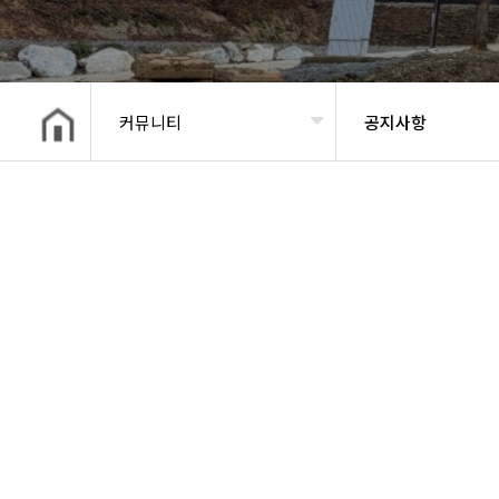
커뮤니티
공지사항