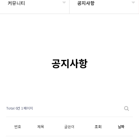
커뮤니티
공지사항
공지사항
Total 0건
1 페이지
번호
제목
글쓴이
조회
날짜