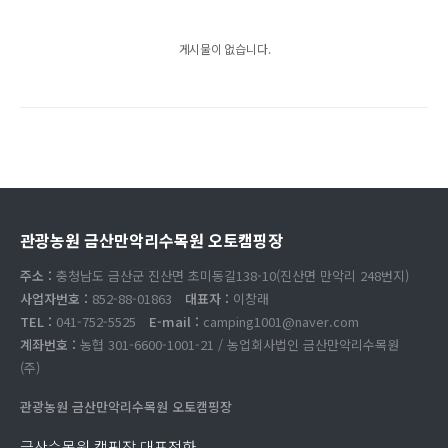
게시물이 없습니다.
관광농원 금산만악리수목원 오토캠핑장
주소 :
충청남도 금산군 진산면 초미동길138-10(진산면 만악리 248번지)
사업자번호 :
852-88-01863
대표자 :
이창래
TEL :
041-752-5525
E-mail :
camping1001@naver.com
계좌번호 :
농협 301-6600-1001-21 / 농업회사법인 금산만악리수목원
(주)
관광농원 금산만악리수목원 오토캠핑장
금산수목원 캠핑장 대표전화