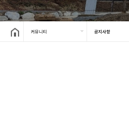
커뮤니티
공지사항