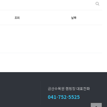
조회
날짜
금산수목원 캠핑장 대표전화
041-752-5525