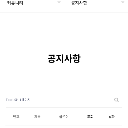
커뮤니티
공지사항
공지사항
Total 0건
1 페이지
번호
제목
글쓴이
조회
날짜