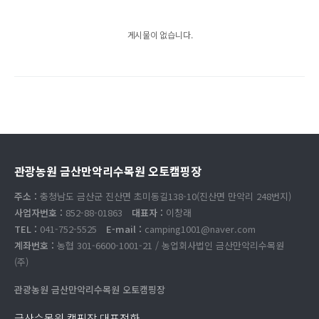
게시물이 없습니다.
관광농원 금산만악리수목원 오토캠핑장
주소 :
충청남도 금산군 진산면 초미동길138-10(진산면 만악리 248번지)
사업자번호 :
852-88-01863
대표자 :
이창래
TEL :
041-752-5525
E-mail :
camping1001@naver.com
계좌번호 :
농협 301-6600-1001-21 / 농업회사법인 금산만악리수목원
(주)
관광농원 금산만악리수목원 오토캠핑장
금산수목원 캠핑장 대표전화