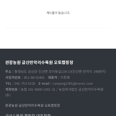
게시물이 없습니다.
관광농원 금산만악리수목원 오토캠핑장
주소 :
충청남도 금산군 진산면 초미동길138-10(진산면 만악리 248번지)
사업자번호 :
852-88-01863
대표자 :
이창래
TEL :
041-752-5525
E-mail :
camping1001@naver.com
계좌번호 :
농협 301-6600-1001-21 / 농업회사법인 금산만악리수목원
(주)
관광농원 금산만악리수목원 오토캠핑장
금산수목원 캠핑장 대표전화