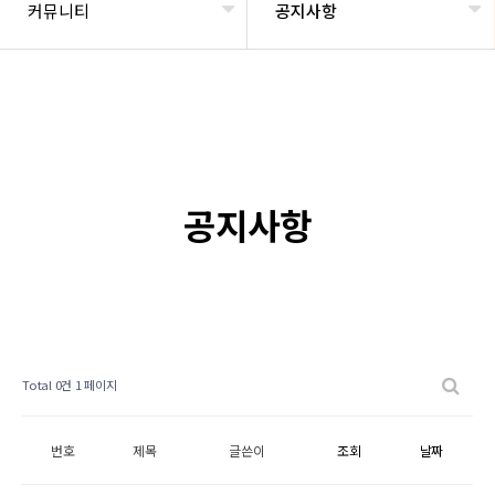
커뮤니티
공지사항
공지사항
Total 0건
1 페이지
번호
제목
글쓴이
조회
날짜