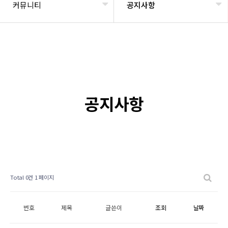
커뮤니티
공지사항
공지사항
Total 0건
1 페이지
번호
제목
글쓴이
조회
날짜