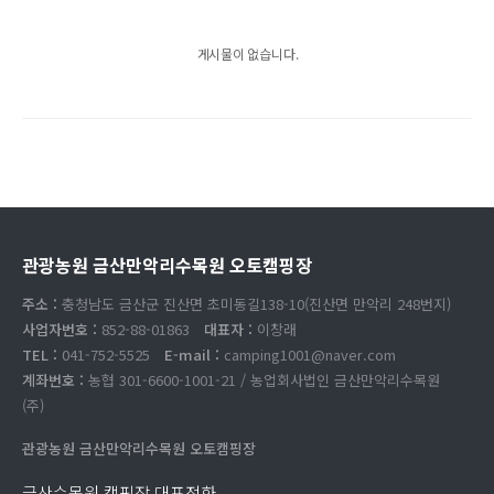
게시물이 없습니다.
관광농원 금산만악리수목원 오토캠핑장
주소 :
충청남도 금산군 진산면 초미동길138-10(진산면 만악리 248번지)
사업자번호 :
852-88-01863
대표자 :
이창래
TEL :
041-752-5525
E-mail :
camping1001@naver.com
계좌번호 :
농협 301-6600-1001-21 / 농업회사법인 금산만악리수목원
(주)
관광농원 금산만악리수목원 오토캠핑장
금산수목원 캠핑장 대표전화