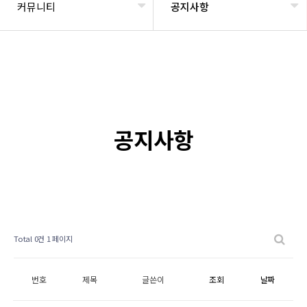
커뮤니티
공지사항
공지사항
Total 0건
1 페이지
번호
제목
글쓴이
조회
날짜