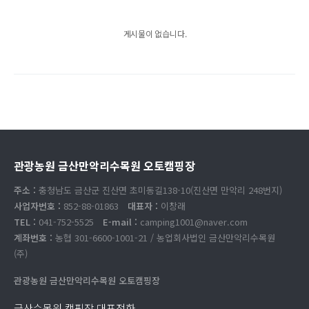
게시물이 없습니다.
관광농원 금산만악리수목원 오토캠핑장
주소 :
충청남도 금산군 진산면 초미동길138-10(진산면 만악리 248번지)
사업자번호 :
852-88-01863
대표자 :
이창래
TEL :
041-752-5525
E-mail :
camping1001@naver.com
계좌번호 :
농협 301-6600-1001-21 / 농업회사법인 금산만악리수목원
(주)
관광농원 금산만악리수목원 오토캠핑장
금산수목원 캠핑장 대표전화