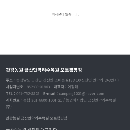
게시물이 없습니다.
관광농원 금산만악리수목원 오토캠핑장
주소 :
충청남도 금산군 진산면 초미동길138-10(진산면 만악리 248번지)
사업자번호 :
852-88-01863
대표자 :
이창래
TEL :
041-752-5525
E-mail :
camping1001@naver.com
계좌번호 :
농협 301-6600-1001-21 / 농업회사법인 금산만악리수목원
(주)
관광농원 금산만악리수목원 오토캠핑장
금산수목원 캠핑장 대표전화