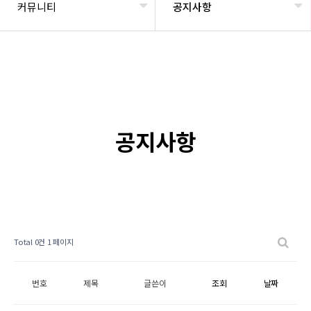
커뮤니티
공지사항
공지사항
Total 0건
1 페이지
번호
제목
글쓴이
조회
날짜