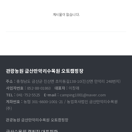
게시물이 없습니다.
관광농원 금산만악리수목원 오토캠핑장
주소 :
충청남도 금산군 진산면 초미동길138-10(진산면 만악리 248번지)
사업자번호 :
852-88-01863
대표자 :
이창래
TEL :
041-752-5525
E-mail :
camping1001@naver.com
계좌번호 :
농협 301-6600-1001-21 / 농업회사법인 금산만악리수목원
(주)
관광농원 금산만악리수목원 오토캠핑장
금산수목원 캠핑장 대표전화