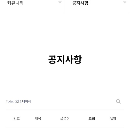
커뮤니티
공지사항
공지사항
Total 0건
1 페이지
번호
제목
글쓴이
조회
날짜