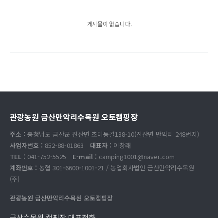
게시물이 없습니다.
관광농원 금산만악리수목원 오토캠핑장
주소 :
충청남도 금산군 진산면 초미동길138-10(진산면 만악리 248번지)
사업자번호 :
852-88-01863
대표자 :
이창래
TEL :
041-752-5525
E-mail :
camping1001@naver.com
계좌번호 :
농협 301-6600-1001-21 / 농업회사법인 금산만악리수목원
(주)
관광농원 금산만악리수목원 오토캠핑장
금산수목원 캠핑장 대표전화