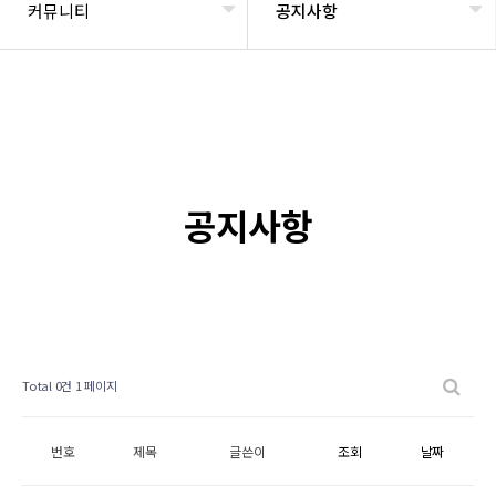
커뮤니티
공지사항
공지사항
Total 0건
1 페이지
번호
제목
글쓴이
조회
날짜