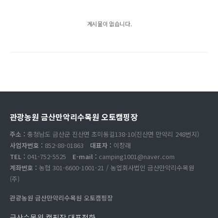
게시물이 없습니다.
관광농원 금산만악리수목원 오토캠핑장
주소 :
충청남도 금산군 진산면 초미동길138-10(진산면 만악리 248번지)
사업자번호 :
852-88-01863
대표자 :
이창래
TEL :
041-752-5525
E-mail :
camping1001@naver.com
계좌번호 :
농협 301-6600-1001-21 / 농업회사법인 금산만악리수목원
(주)
관광농원 금산만악리수목원 오토캠핑장
금산수목원 캠핑장 대표전화