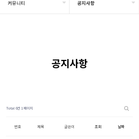
커뮤니티
공지사항
공지사항
Total 0건
1 페이지
번호
제목
글쓴이
조회
날짜