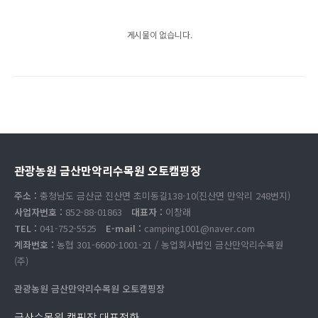
게시물이 없습니다.
관광농원 금산만악리수목원 오토캠핑장
주소 :
충청남도 금산군 진산면 초미동길138-10(진산면 만악리 248번지)
사업자번호 :
852-88-01863
대표자 :
이창래
TEL :
041-752-5525
E-mail :
camping1001@naver.com
계좌번호 :
농협 301-6600-1001-21 / 농업회사법인 금산만악리수목원
(주)
관광농원 금산만악리수목원 오토캠핑장
금산수목원 캠핑장 대표전화