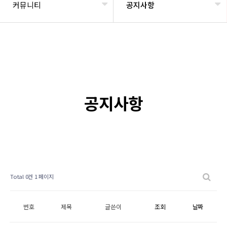
커뮤니티
공지사항
공지사항
Total 0건
1 페이지
번호
제목
글쓴이
조회
날짜