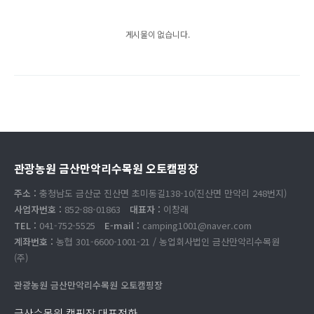
게시물이 없습니다.
관광농원 금산만악리수목원 오토캠핑장
주소 :
충청남도 금산군 진산면 초미동길138-10(진산면 만악리 248번지)
사업자번호 :
852-88-01863
대표자 :
이창래
TEL :
041-752-5525
E-mail :
camping1001@naver.com
계좌번호 :
농협 301-6600-1001-21 / 농업회사법인 금산만악리수목원
(주)
관광농원 금산만악리수목원 오토캠핑장
금산수목원 캠핑장 대표전화