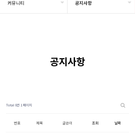
커뮤니티
공지사항
공지사항
Total 0건
1 페이지
번호
제목
글쓴이
조회
날짜