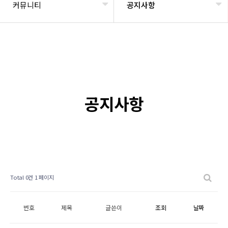
커뮤니티
공지사항
공지사항
Total 0건
1 페이지
번호
제목
글쓴이
조회
날짜