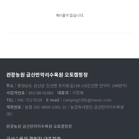
게시물이 없습니다.
관광농원 금산만악리수목원 오토캠핑장
주소 :
충청남도 금산군 진산면 초미동길138-10(진산면 만악리 248번지)
사업자번호 :
852-88-01863
대표자 :
이창래
TEL :
041-752-5525
E-mail :
camping1001@naver.com
계좌번호 :
농협 301-6600-1001-21 / 농업회사법인 금산만악리수목원
(주)
관광농원 금산만악리수목원 오토캠핑장
금산수목원 캠핑장 대표전화