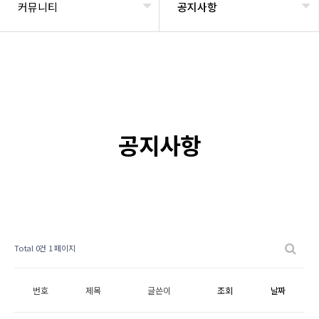
커뮤니티
공지사항
공지사항
Total 0건
1 페이지
번호
제목
글쓴이
조회
날짜