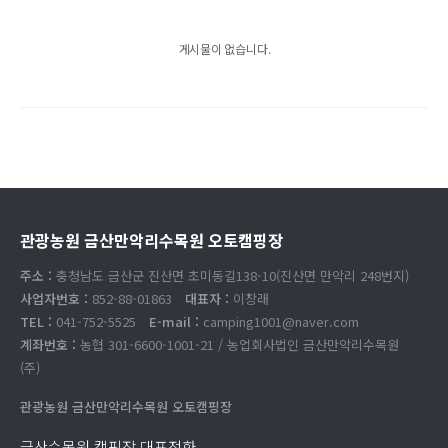
게시물이 없습니다.
관광농원 금산만악리수목원 오토캠핑장
주소 :
충청남도 금산군 진산면 초미동길138-10(진산면 만악리 248번지)
사업자번호 :
852-88-01863
대표자 :
이창래
TEL :
041-752-5525
E-mail :
camping1001@naver.com
계좌번호 :
농협 301-6600-1001-21 / 농업회사법인 금산만악리수목원
(주)
관광농원 금산만악리수목원 오토캠핑장
금산수목원 캠핑장 대표전화