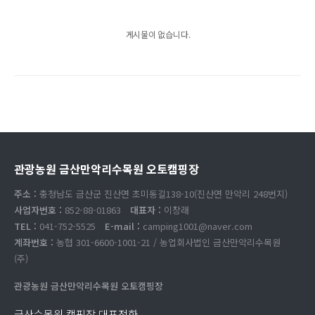
게시물이 없습니다.
관광농원 금산만악리수목원 오토캠핑장
주소 :
충청남도 금산군 진산면 초미동길138-10(진산면 만악리 248번지)
사업자번호 :
852-88-01863
대표자 :
이창래
TEL :
041-752-5525
E-mail :
camping1001@naver.com
계좌번호 :
농협 301-6600-1001-21 / 농업회사법인 금산만악리수목원
(주)
관광농원 금산만악리수목원 오토캠핑장
금산수목원 캠핑장 대표전화