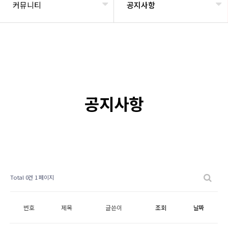
커뮤니티
공지사항
공지사항
Total 0건
1 페이지
번호
제목
글쓴이
조회
날짜