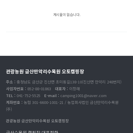
게시물이 없습니다.
관광농원 금산만악리수목원 오토캠핑장
주소 :
충청남도 금산군 진산면 초미동길138-10(진산면 만악리 248번지)
사업자번호 :
852-88-01863
대표자 :
이창래
TEL :
041-752-5525
E-mail :
camping1001@naver.com
계좌번호 :
농협 301-6600-1001-21 / 농업회사법인 금산만악리수목원
(주)
관광농원 금산만악리수목원 오토캠핑장
금산수목원 캠핑장 대표전화