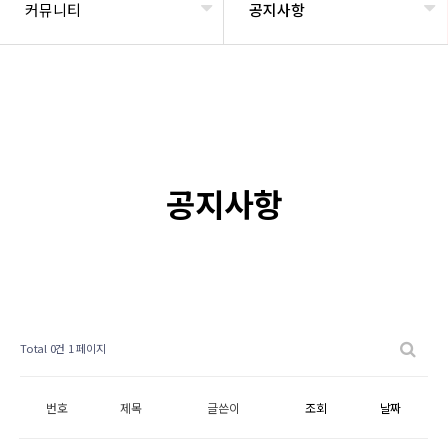
커뮤니티
공지사항
공지사항
Total 0건
1 페이지
번호
제목
글쓴이
조회
날짜