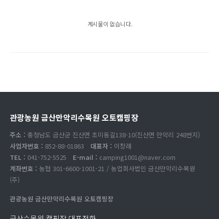
게시물이 없습니다.
관광농원 금산만악리수목원 오토캠핑장
주소 :
충청남도 금산군 진산면 초미동길138-10(진산면 만악리 248번지)
사업자번호 :
852-88-01863
대표자 :
이창래
TEL :
041-752-5525
E-mail :
camping1001@naver.com
계좌번호 :
농협 301-6600-1001-21 / 농업회사법인 금산만악리수목원
(주)
관광농원 금산만악리수목원 오토캠핑장
금산수목원 캠핑장 대표전화