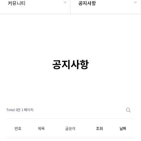
커뮤니티
공지사항
공지사항
Total 0건
1 페이지
번호
제목
글쓴이
조회
날짜