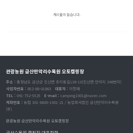
게시물이 없습니다.
관광농원 금산만악리수목원 오토캠핑장
주소 :
충청남도 금산군 진산면 초미동길138-10(진산면 만악리 248번지)
사업자번호 :
852-88-01863
대표자 :
이창래
TEL :
041-752-5525
E-mail :
camping1001@naver.com
계좌번호 :
농협 301-6600-1001-21 / 농업회사법인 금산만악리수목원
(주)
관광농원 금산만악리수목원 오토캠핑장
금산수목원 캠핑장 대표전화