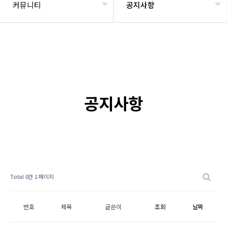
커뮤니티
공지사항
공지사항
Total 0건
1 페이지
번호
제목
글쓴이
조회
날짜