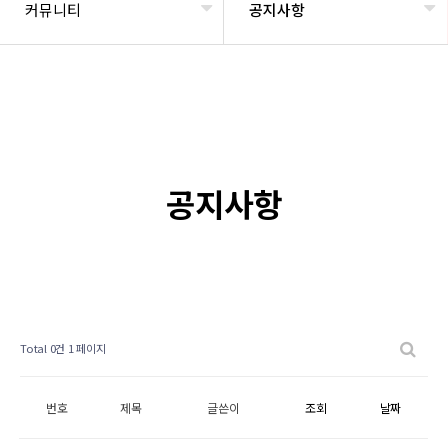
커뮤니티
공지사항
공지사항
Total 0건
1 페이지
번호
제목
글쓴이
조회
날짜