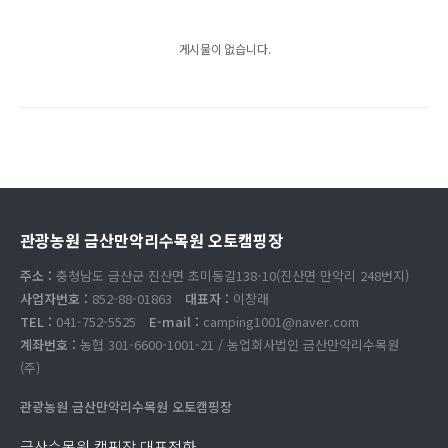
게시물이 없습니다.
관광농원 금산만악리수목원 오토캠핑장
주소 :
충청남도 금산군 진산면 초미동길138-10(진산면 만악리 248번지)
사업자번호 :
852-88-01863
대표자 :
이창래
TEL :
041-752-5525
E-mail :
camping1001@naver.com
계좌번호 :
농협 301-6600-1001-21 / 농업회사법인 금산만악리수목원
(주)
관광농원 금산만악리수목원 오토캠핑장
금산수목원 캠핑장 대표전화