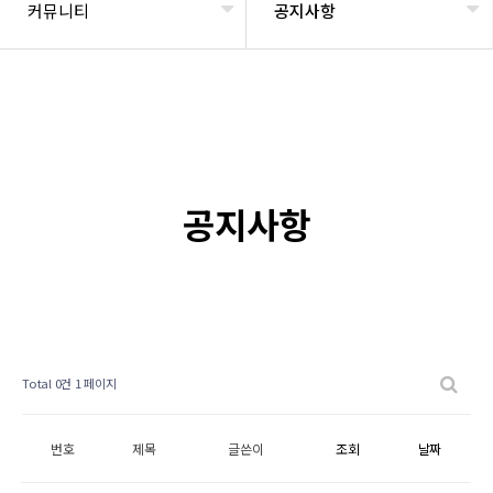
커뮤니티
공지사항
공지사항
Total 0건
1 페이지
번호
제목
글쓴이
조회
날짜