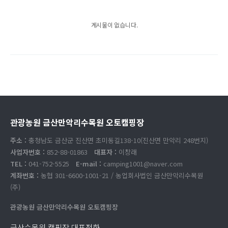
게시물이 없습니다.
관광농원 금산만악리수목원 오토캠핑장
주소 :
충청남도 금산군 진산면 초미동길138-10(진산면 만악리 248번지)
사업자번호 :
852-88-01863
대표자 :
이창래
TEL :
041-752-5525
E-mail :
camping1001@naver.com
계좌번호 :
농협 301-6600-1001-21 / 농업회사법인 금산만악리수목원
(주)
관광농원 금산만악리수목원 오토캠핑장
금산수목원 캠핑장 대표전화