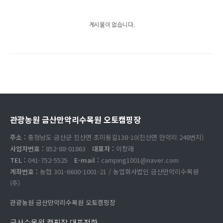
게시물이 없습니다.
관광농원 금산만악리수목원 오토캠핑장
주소 :
충청남도 금산군 진산면 초미동길138-10(진산면 만악리 248번지)
사업자번호 :
852-88-01863
대표자 :
이창래
TEL :
041-752-5525
E-mail :
camping1001@naver.com
계좌번호 :
농협 301-6600-1001-21 / 농업회사법인 금산만악리수목원
(주)
관광농원 금산만악리수목원 오토캠핑장
금산수목원 캠핑장 대표전화