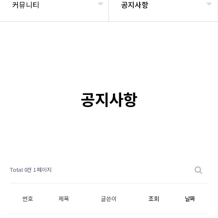
커뮤니티
공지사항
공지사항
Total 0건
1 페이지
번호
제목
글쓴이
조회
날짜