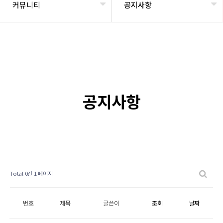
커뮤니티
공지사항
공지사항
Total 0건
1 페이지
번호
제목
글쓴이
조회
날짜