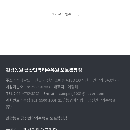
게시물이 없습니다.
관광농원 금산만악리수목원 오토캠핑장
주소 :
충청남도 금산군 진산면 초미동길138-10(진산면 만악리 248번지)
사업자번호 :
852-88-01863
대표자 :
이창래
TEL :
041-752-5525
E-mail :
camping1001@naver.com
계좌번호 :
농협 301-6600-1001-21 / 농업회사법인 금산만악리수목원
(주)
관광농원 금산만악리수목원 오토캠핑장
금산수목원 캠핑장 대표전화