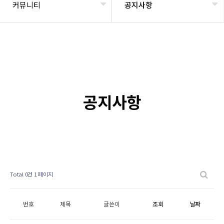
커뮤니티
공지사항
공지사항
Total 0건
1 페이지
번호
제목
글쓴이
조회
날짜