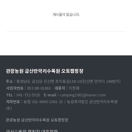
게시물이 없습니다.
관광농원 금산만악리수목원 오토캠핑장
주소 :
충청남도 금산군 진산면 초미동길138-10(진산면 만악리 248번지)
사업자번호 :
852-88-01863
대표자 :
이창래
TEL :
041-752-5525
E-mail :
camping1001@naver.com
계좌번호 :
농협 301-6600-1001-21 / 농업회사법인 금산만악리수목원
(주)
관광농원 금산만악리수목원 오토캠핑장
금산수목원 캠핑장 대표전화