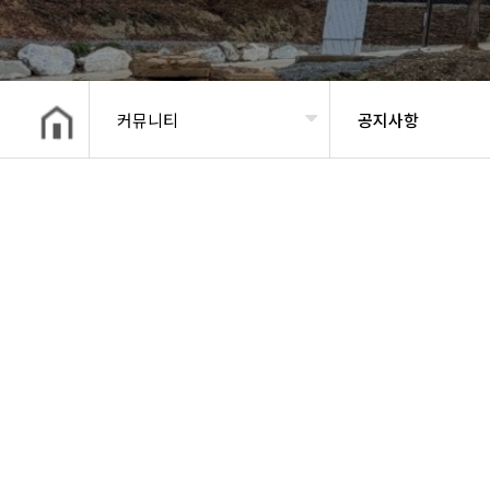
커뮤니티
공지사항