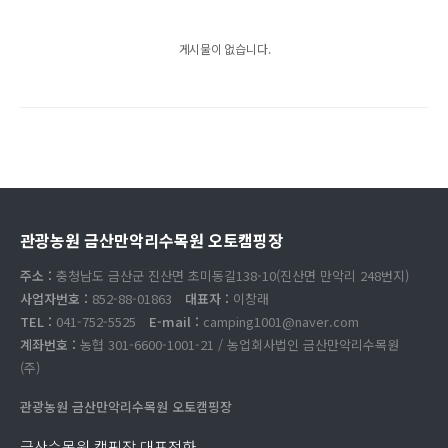
게시물이 없습니다.
관광농원 금산만악리수목원 오토캠핑장
주소 :
충청남도 금산군 진산면 초미동길138-10(진산면 만악리 248번지)
사업자번호 :
852-88-01863
대표자 :
이창래
TEL :
041-752-5525
E-mail :
camping1001@naver.com
계좌번호 :
농협 301-6600-1001-21 / 농업회사법인 금산만악리수목원
(주)
관광농원 금산만악리수목원 오토캠핑장
금산수목원 캠핑장 대표전화