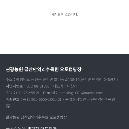
게시물이 없습니다.
관광농원 금산만악리수목원 오토캠핑장
주소 :
충청남도 금산군 진산면 초미동길138-10(진산면 만악리 248번지)
사업자번호 :
852-88-01863
대표자 :
이창래
TEL :
041-752-5525
E-mail :
camping1001@naver.com
계좌번호 :
농협 301-6600-1001-21 / 농업회사법인 금산만악리수목원
(주)
관광농원 금산만악리수목원 오토캠핑장
금산수목원 캠핑장 대표전화