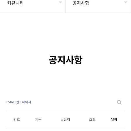
커뮤니티
공지사항
공지사항
Total 0건
1 페이지
번호
제목
글쓴이
조회
날짜