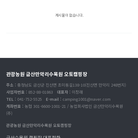
게시물이 없습니다.
관광농원 금산만악리수목원 오토캠핑장
주소 :
충청남도 금산군 진산면 초미동길138-10(진산면 만악리 248번지)
사업자번호 :
852-88-01863
대표자 :
이창래
TEL :
041-752-5525
E-mail :
camping1001@naver.com
계좌번호 :
농협 301-6600-1001-21 / 농업회사법인 금산만악리수목원
(주)
관광농원 금산만악리수목원 오토캠핑장
금산수목원 캠핑장 대표전화