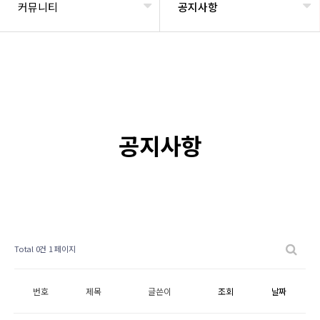
커뮤니티
공지사항
공지사항
Total 0건
1 페이지
번호
제목
글쓴이
조회
날짜