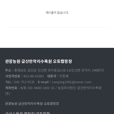
게시물이 없습니다.
관광농원 금산만악리수목원 오토캠핑장
주소 :
충청남도 금산군 진산면 초미동길138-10(진산면 만악리 248번지)
사업자번호 :
852-88-01863
대표자 :
이창래
TEL :
041-752-5525
E-mail :
camping1001@naver.com
계좌번호 :
농협 301-6600-1001-21 / 농업회사법인 금산만악리수목원
(주)
관광농원 금산만악리수목원 오토캠핑장
금산수목원 캠핑장 대표전화