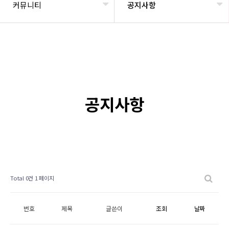
커뮤니티
공지사항
공지사항
Total 0건
1 페이지
번호
제목
글쓴이
조회
날짜