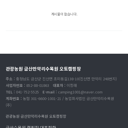
게시물이 없습니다.
관광농원 금산만악리수목원 오토캠핑장
주소 :
충청남도 금산군 진산면 초미동길138-10(진산면 만악리 248번지)
사업자번호 :
852-88-01863
대표자 :
이창래
TEL :
041-752-5525
E-mail :
camping1001@naver.com
계좌번호 :
농협 301-6600-1001-21 / 농업회사법인 금산만악리수목원
(주)
관광농원 금산만악리수목원 오토캠핑장
금산수목원 캠핑장 대표전화