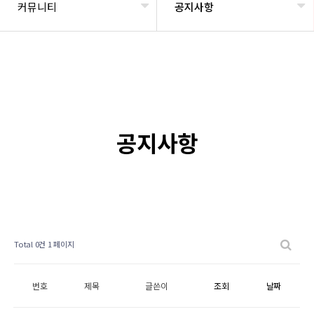
커뮤니티
공지사항
공지사항
Total 0건
1 페이지
번호
제목
글쓴이
조회
날짜