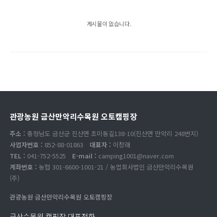
게시물이 없습니다.
관광농원 금산만악리수목원 오토캠핑장
주소 :
충청남도 금산군 진산면 초미동길138-10(진산면 만악리 248번지)
사업자번호 :
852-88-01863
대표자 :
이창래
TEL :
041-752-5525
E-mail :
camping1001@naver.com
계좌번호 :
농협 301-6600-1001-21 / 농업회사법인 금산만악리수목원
(주)
관광농원 금산만악리수목원 오토캠핑장
금산수목원 캠핑장 대표전화