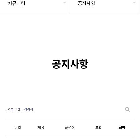
커뮤니티
공지사항
공지사항
Total 0건
1 페이지
번호
제목
글쓴이
조회
날짜