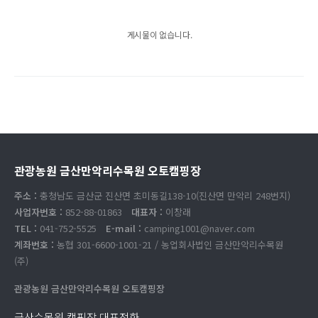
게시물이 없습니다.
관광농원 금산만악리수목원 오토캠핑장
주소 :
충청남도 금산군 진산면 초미동길138-10(진산면 만악리 248번지)
사업자번호 :
852-88-01863
대표자 :
이창래
TEL :
041-752-5525
E-mail :
camping1001@naver.com
계좌번호 :
농협 301-6600-1001-21 / 농업회사법인 금산만악리수목원
(주)
관광농원 금산만악리수목원 오토캠핑장
금산수목원 캠핑장 대표전화