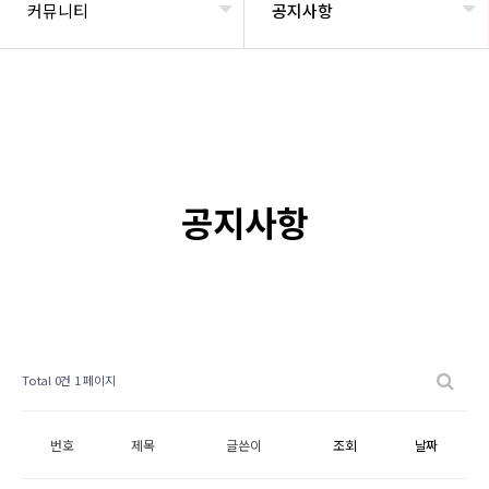
커뮤니티
공지사항
공지사항
Total 0건
1 페이지
번호
제목
글쓴이
조회
날짜