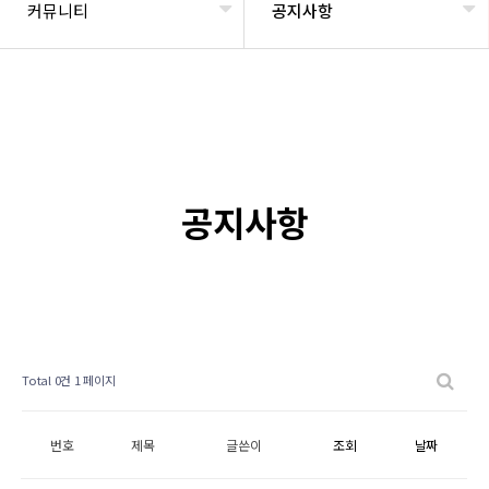
커뮤니티
공지사항
공지사항
Total 0건
1 페이지
번호
제목
글쓴이
조회
날짜