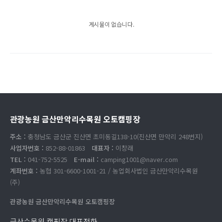
게시물이 없습니다.
관광농원 금산만악리수목원 오토캠핑장
주소 :
충청남도 금산군 진산면 초미동길138-10(진산면 만악리 248번지)
사업자번호 :
852-88-01863
대표자 :
이창래
TEL :
041-752-5525
E-mail :
camping1001@naver.com
계좌번호 :
농협 301-6600-1001-21 / 농업회사법인 금산만악리수목원
(주)
관광농원 금산만악리수목원 오토캠핑장
금산수목원 캠핑장 대표전화