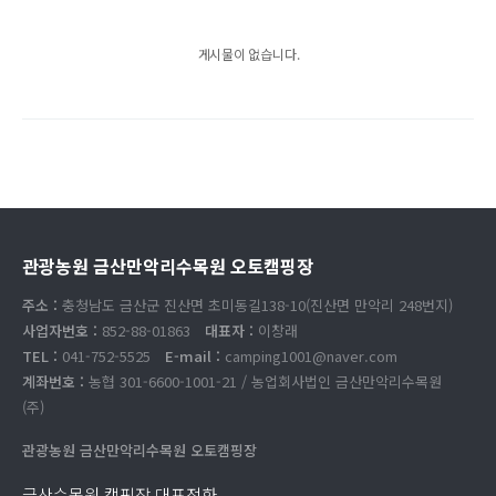
게시물이 없습니다.
관광농원 금산만악리수목원 오토캠핑장
주소 :
충청남도 금산군 진산면 초미동길138-10(진산면 만악리 248번지)
사업자번호 :
852-88-01863
대표자 :
이창래
TEL :
041-752-5525
E-mail :
camping1001@naver.com
계좌번호 :
농협 301-6600-1001-21 / 농업회사법인 금산만악리수목원
(주)
관광농원 금산만악리수목원 오토캠핑장
금산수목원 캠핑장 대표전화