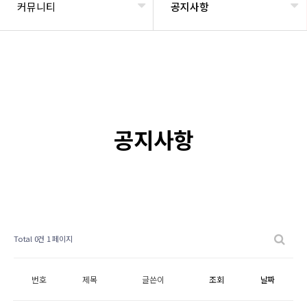
커뮤니티
공지사항
공지사항
Total 0건
1 페이지
번호
제목
글쓴이
조회
날짜