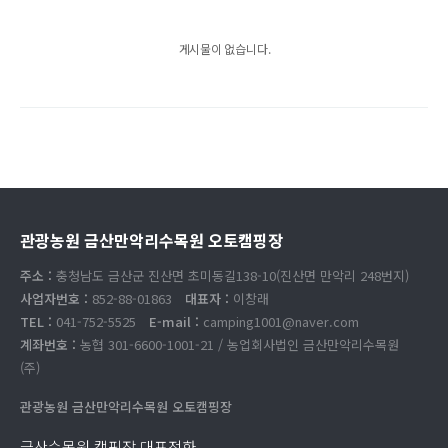
게시물이 없습니다.
관광농원 금산만악리수목원 오토캠핑장
주소 :
충청남도 금산군 진산면 초미동길138-10(진산면 만악리 248번지)
사업자번호 :
852-88-01863
대표자 :
이창래
TEL :
041-752-5525
E-mail :
camping1001@naver.com
계좌번호 :
농협 301-6600-1001-21 / 농업회사법인 금산만악리수목원
(주)
관광농원 금산만악리수목원 오토캠핑장
금산수목원 캠핑장 대표전화