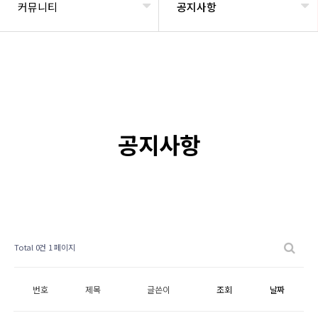
커뮤니티
공지사항
공지사항
Total 0건
1 페이지
번호
제목
글쓴이
조회
날짜