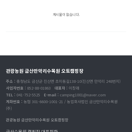
게시물이 없습니다.
관광농원 금산만악리수목원 오토캠핑장
주소 :
충청남도 금산군 진산면 초미동길138-10(진산면 만악리 248번지)
사업자번호 :
852-88-01863
대표자 :
이창래
TEL :
041-752-5525
E-mail :
camping1001@naver.com
계좌번호 :
농협 301-6600-1001-21 / 농업회사법인 금산만악리수목원
(주)
관광농원 금산만악리수목원 오토캠핑장
금산수목원 캠핑장 대표전화