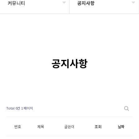
커뮤니티
공지사항
공지사항
Total 0건
1 페이지
번호
제목
글쓴이
조회
날짜