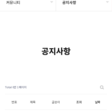
커뮤니티
공지사항
공지사항
Total 0건
1 페이지
번호
제목
글쓴이
조회
날짜