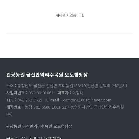
게시물이 없습니다.
관광농원 금산만악리수목원 오토캠핑장
주소 :
충청남도 금산군 진산면 초미동길138-10(진산면 만악리 248번지)
사업자번호 :
852-88-01863
대표자 :
이창래
TEL :
041-752-5525
E-mail :
camping1001@naver.com
계좌번호 :
농협 301-6600-1001-21 / 농업회사법인 금산만악리수목원
(주)
관광농원 금산만악리수목원 오토캠핑장
금산수목원 캠핑장 대표전화