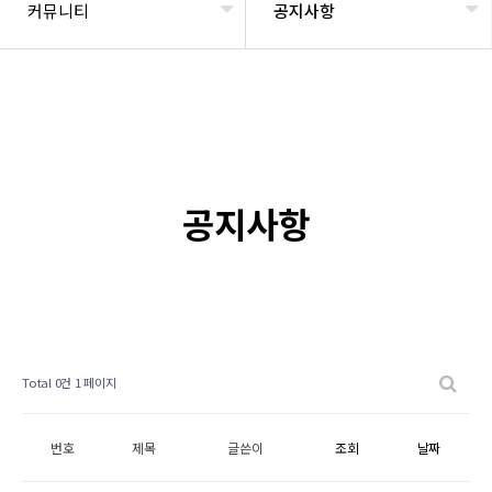
커뮤니티
공지사항
공지사항
Total 0건
1 페이지
번호
제목
글쓴이
조회
날짜