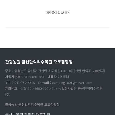
게시물이 없습니다.
관광농원 금산만악리수목원 오토캠핑장
주소 :
충청남도 금산군 진산면 초미동길138-10(진산면 만악리 248번지)
사업자번호 :
852-88-01863
대표자 :
이창래
TEL :
041-752-5525
E-mail :
camping1001@naver.com
계좌번호 :
농협 301-6600-1001-21 / 농업회사법인 금산만악리수목원
(주)
관광농원 금산만악리수목원 오토캠핑장
금산수목원 캠핑장 대표전화