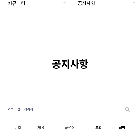
커뮤니티
공지사항
공지사항
Total 0건
1 페이지
번호
제목
글쓴이
조회
날짜