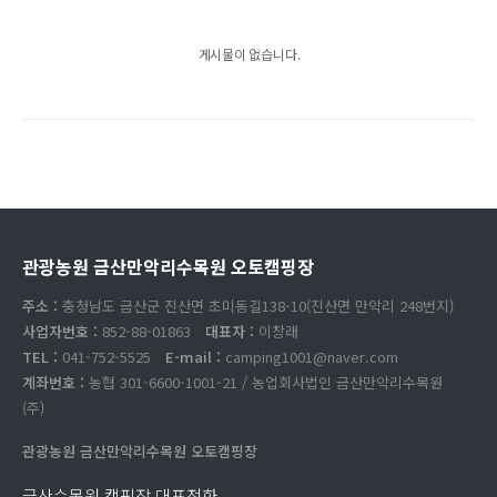
게시물이 없습니다.
관광농원 금산만악리수목원 오토캠핑장
주소 :
충청남도 금산군 진산면 초미동길138-10(진산면 만악리 248번지)
사업자번호 :
852-88-01863
대표자 :
이창래
TEL :
041-752-5525
E-mail :
camping1001@naver.com
계좌번호 :
농협 301-6600-1001-21 / 농업회사법인 금산만악리수목원
(주)
관광농원 금산만악리수목원 오토캠핑장
금산수목원 캠핑장 대표전화