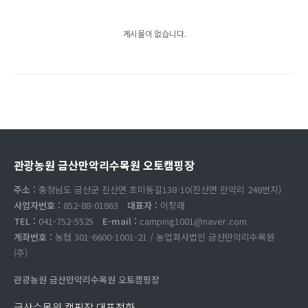
게시물이 없습니다.
관광농원 금산만악리수목원 오토캠핑장
주소 :
충청남도 금산군 진산면 초미동길138-10(진산면 만악리 248번지)
사업자번호 :
852-88-01863
대표자 :
이창래
TEL :
041-752-5525
E-mail :
camping1001@naver.com
계좌번호 :
농협 301-6600-1001-21 / 농업회사법인 금산만악리수목원
(주)
관광농원 금산만악리수목원 오토캠핑장
금산수목원 캠핑장 대표전화