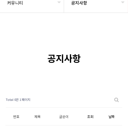
커뮤니티
공지사항
공지사항
Total 0건
1 페이지
번호
제목
글쓴이
조회
날짜