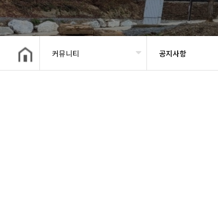
커뮤니티
공지사항