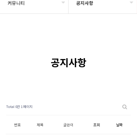
커뮤니티
공지사항
공지사항
Total 0건
1 페이지
번호
제목
글쓴이
조회
날짜