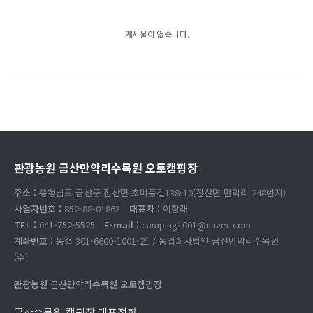
게시물이 없습니다.
관광농원 금산만악리수목원 오토캠핑장
주소 :
충청남도 금산군 진산면 초미동길138-10(진산면 만악리 248번지)
사업자번호 :
852-88-01863
대표자 :
이창래
TEL :
041-752-5525
E-mail :
camping1001@naver.com
계좌번호 :
농협 301-6600-1001-21 / 농업회사법인 금산만악리수목원
(주)
관광농원 금산만악리수목원 오토캠핑장
금산수목원 캠핑장 대표전화