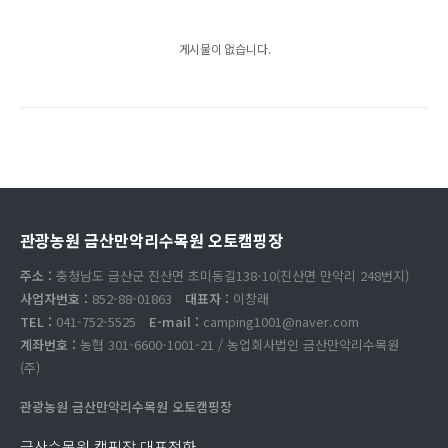
게시물이 없습니다.
관광농원 금산만악리수목원 오토캠핑장
주소 :
충청남도 금산군 진산면 초미동길138-10(진산면 만악리 248번지)
사업자번호 :
852-88-01863
대표자 :
이창래
TEL :
041-752-5525
E-mail :
camping1001@naver.com
계좌번호 :
농협 301-6600-1001-21 / 농업회사법인 금산만악리수목원
(주)
관광농원 금산만악리수목원 오토캠핑장
금산수목원 캠핑장 대표전화