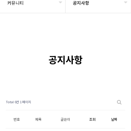
커뮤니티
공지사항
공지사항
Total 0건
1 페이지
번호
제목
글쓴이
조회
날짜