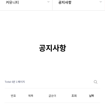
커뮤니티
공지사항
공지사항
Total 0건
1 페이지
번호
제목
글쓴이
조회
날짜