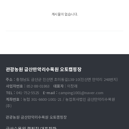
게시물이 없습니다.
관광농원 금산만악리수목원 오토캠핑장
주소 :
충청남도 금산군 진산면 초미동길138-10(진산면 만악리 248번지)
사업자번호 :
852-88-01863
대표자 :
이창래
TEL :
041-752-5525
E-mail :
camping1001@naver.com
계좌번호 :
농협 301-6600-1001-21 / 농업회사법인 금산만악리수목원
(주)
관광농원 금산만악리수목원 오토캠핑장
금산수목원 캠핑장 대표전화