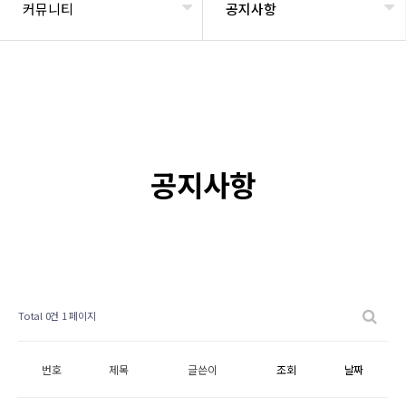
커뮤니티
공지사항
공지사항
Total 0건
1 페이지
번호
제목
글쓴이
조회
날짜