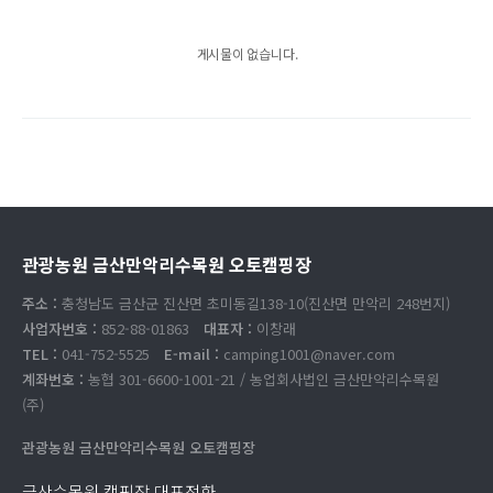
게시물이 없습니다.
관광농원 금산만악리수목원 오토캠핑장
주소 :
충청남도 금산군 진산면 초미동길138-10(진산면 만악리 248번지)
사업자번호 :
852-88-01863
대표자 :
이창래
TEL :
041-752-5525
E-mail :
camping1001@naver.com
계좌번호 :
농협 301-6600-1001-21 / 농업회사법인 금산만악리수목원
(주)
관광농원 금산만악리수목원 오토캠핑장
금산수목원 캠핑장 대표전화